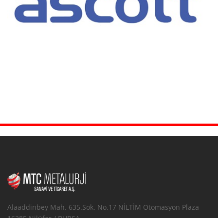
Alaaddinbey Mah. 635.Sok. No.17 NİLTİM Otomasyon Plaza