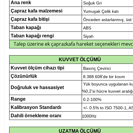
Ana renk
Soğuk Gri
Çapraz kafa malzemesi
Yumuşak Çelik katı
Çapraz kafa bitişi
Önceden astarlanmış, üst 
Taban kapağı
ABS
Taban kapağı rengi
Siyah
Talep üzerine ek çaprazkafa hareket seçenekleri mevc
KUVVET ÖLÇÜMÜ
Kuvvet ölçüm cihazı tipi
Basınç Çevirici
Çözünürlük
8.388.608'de bir kısım
Yük boyunca uygulanan ku
Doğruluk ve hassasiyet
%0,2'si hücre kuvvet aralığ
Range
0.2-100%
Kalibrasyon Standardı
+/- 0.5% to ISO 7500-1, 
Dahili örnekleme oranı
1000Hz
UZATMA ÖLÇÜMÜ