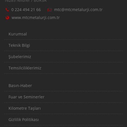
16285 Nilüfer / BURSA
0 224 494 21 66
mtc@mtcmetalurji.com.tr
www.mtcmetalurji.com.tr
Kurumsal
Teknik Bilgi
Şubelerimiz
Temsilciliklerimiz
Basın-Haber
Fuar ve Seminerler
Kilometre Taşları
Gizlilik Politikası