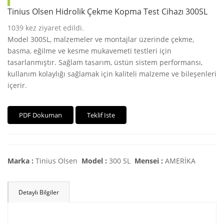
Tinius Olsen Hidrolik Çekme Kopma Test Cihazı 300SL
1039
kez ziyaret edildi.
Model 300SL, malzemeler ve montajlar üzerinde çekme,
basma, eğilme ve kesme mukavemeti testleri için
tasarlanmıştır. Sağlam tasarım, üstün sistem performansı,
kullanım kolaylığı sağlamak için kaliteli malzeme ve bileşenleri
içerir.
PDF Dokuman
Teklif Iste
Marka :
Tinius Olsen
Model :
300 SL
Mensei :
AMERİKA
Detaylı Bilgiler