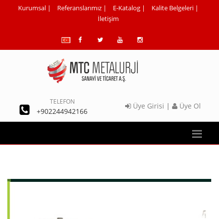
Kurumsal
|
Referanslarımız
|
E-Katalog
|
Kalite Belgeleri
|
İletişim
TELEFON
Üye Girisi
|
Üye Ol
+902244942166