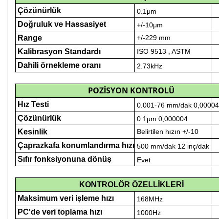
Çözünürlük
0.1μm
Doğruluk ve Hassasiyet
+/-10μm
Range
+/-229 mm
Kalibrasyon Standardı
ISO 9513 , ASTM
Dahili örnekleme oranı
2.73kHz
POZİSYON KONTROLÜ
Hız Testi
0.001-76 mm/dak 0,0000
Çözünürlük
0.1μm 0,000004
Kesinlik
Belirtilen hızın +/-10
Çaprazkafa konumlandırma hızı
500 mm/dak 12 inç/dak
Sıfır fonksiyonuna dönüş
Evet
KONTROLÖR ÖZELLİKLERİ
Maksimum veri işleme hızı
168MHz
PC'de veri toplama hızı
1000Hz