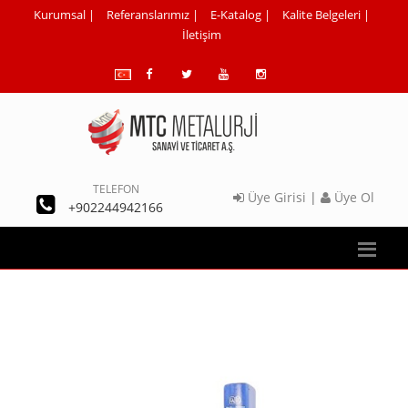
Kurumsal
|
Referanslarımız
|
E-Katalog
|
Kalite Belgeleri
|
İletişim
TELEFON
Üye Girisi
|
Üye Ol
+902244942166