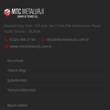
Alaaddinbey Mah. 635.Sok. No.17 NİLTİM Otomasyon Plaza
16285 Nilüfer / BURSA
0 224 494 21 66
mtc@mtcmetalurji.com.tr
www.mtcmetalurji.com.tr
Kurumsal
Teknik Bilgi
Şubelerimiz
Temsilciliklerimiz
Basın-Haber