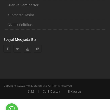
Fuar ve Seminerler
Kilometre Taşları
Gizlilik Politikası
Sosyal Medyada Biz
Copyright ©2022 Mtc Metalurji A.S All Rights Reserved
S.S.S
|
Canlı Destek
|
E-Katalog