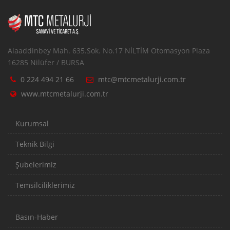
Alaaddinbey Mah. 635.Sok. No.17 NİLTİM Otomasyon Plaza
16285 Nilüfer / BURSA
0 224 494 21 66
mtc@mtcmetalurji.com.tr
www.mtcmetalurji.com.tr
Kurumsal
Teknik Bilgi
Şubelerimiz
Temsilciliklerimiz
Basın-Haber