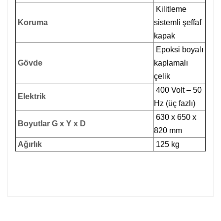
Kilitleme
Koruma
sistemli şeffaf
kapak
Epoksi boyalı
Gövde
kaplamalı
çelik
400 Volt – 50
Elektrik
Hz (üç fazlı)
630 x 650 x
Boyutlar G x Y x D
820 mm
Ağırlık
125 kg