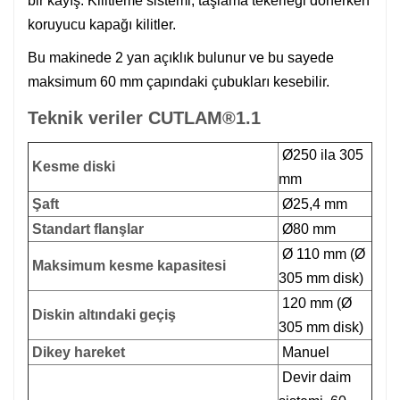
bir kayış. Kilitleme sistemi, taşlama tekerleği dönerken
koruyucu kapağı kilitler.
Bu makinede 2 yan açıklık bulunur ve bu sayede
maksimum 60 mm çapındaki çubukları kesebilir.
Teknik veriler CUTLAM®1.1
Ø250 ila 305
Kesme diski
mm
Şaft
Ø25,4 mm
Standart flanşlar
Ø80 mm
Ø 110 mm (Ø
Maksimum kesme kapasitesi
305 mm disk)
120 mm (Ø
Diskin altındaki geçiş
305 mm disk)
Dikey hareket
Manuel
Devir daim