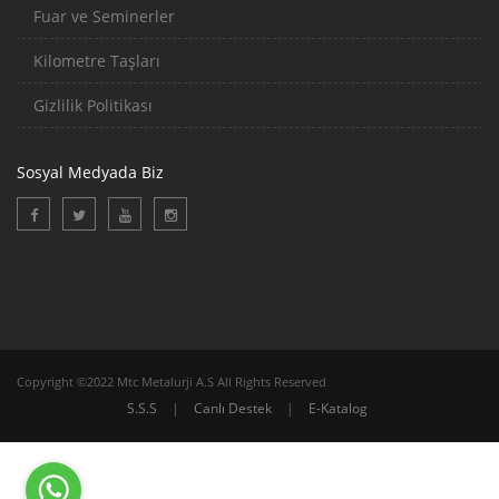
Fuar ve Seminerler
Kilometre Taşları
Gizlilik Politikası
Sosyal Medyada Biz
Copyright ©2022 Mtc Metalurji A.S All Rights Reserved
S.S.S
|
Canlı Destek
|
E-Katalog