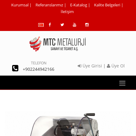
Kurumsal
|
Referanslarımız
|
E-Katalog
|
Kalite Belgeleri
|
İletişim
TELEFON
Üye Girisi
|
Üye Ol
+902244942166