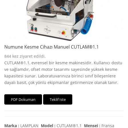
Numune Kesme Cihazı Manuel CUTLAM®1.1
844
kez ziyaret edildi.
CUTLAM®1.1, evrensel bir kesme makinesidir. Kullanıcı dostu
ve sağlamdır, ofset motor tasarımı sayesinde yüksek kesme
kapasitesi sunar. Laboratuvarınıza birinci sınıf bileşenlere
dayalı basit, çok yönlü ekipmanlar getirmenize olanak tanır.
PDF Dokuman
Teklif Iste
Marka :
LAMPLAN
Model :
CUTLAM®1.1
Mensei :
Fransa