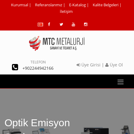
Kurumsal
|
Referanslarımız
|
E-Katalog
|
Kalite Belgeleri
|
İletişim
TELEFON
Üye Girisi
|
Üye Ol
+902244942166
Optik Emisyon