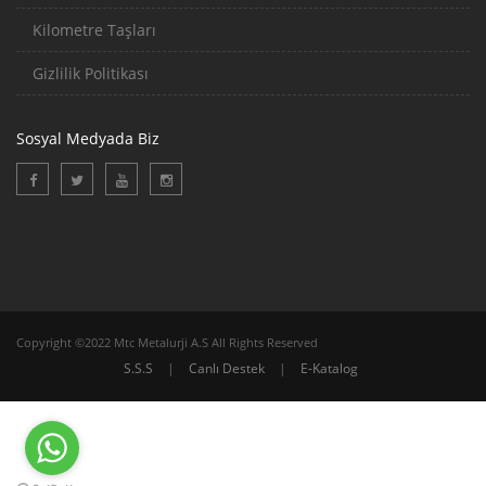
Kilometre Taşları
Gizlilik Politikası
Sosyal Medyada Biz
Copyright ©2022 Mtc Metalurji A.S All Rights Reserved
S.S.S
|
Canlı Destek
|
E-Katalog