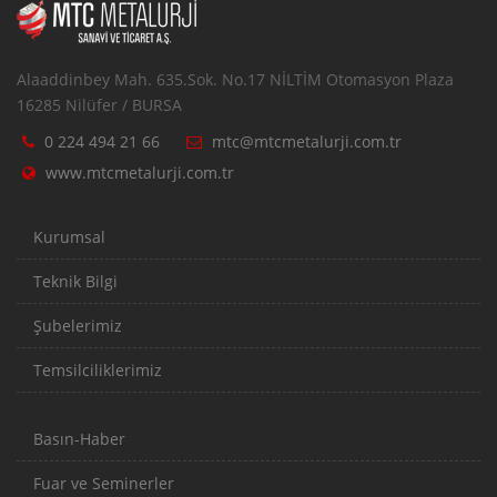
Alaaddinbey Mah. 635.Sok. No.17 NİLTİM Otomasyon Plaza
16285 Nilüfer / BURSA
0 224 494 21 66
mtc@mtcmetalurji.com.tr
www.mtcmetalurji.com.tr
Kurumsal
Teknik Bilgi
Şubelerimiz
Temsilciliklerimiz
Basın-Haber
Fuar ve Seminerler